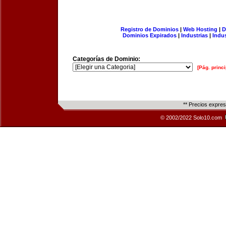
Registro de Dominios
|
Web Hosting
|
D
Dominios Expirados
|
Industrias
|
Indu
Categorías de Dominio:
[Pág. princi
** Precios expre
© 2002/2022 Solo10.com