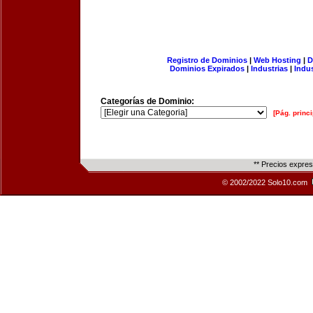
Registro de Dominios
|
Web Hosting
|
D
Dominios Expirados
|
Industrias
|
Indu
Categorías de Dominio:
[Pág. princi
** Precios expre
© 2002/2022 Solo10.com