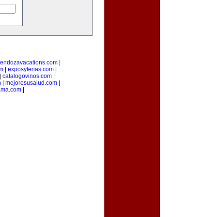
endozavacations.com
|
om
|
exposyferias.com
|
|
catalogovinos.com
|
m
|
mejoresusalud.com
|
ama.com
|