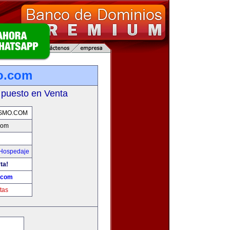
o.com
 puesto en Venta
SMO.COM
com
 Hospedaje
ta!
.com
tas