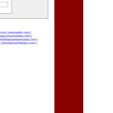
.com
|
prensados.com
|
egocioscolombia.com
|
mobiliariaempresarial.com
|
|
turismocolombiano.com
|