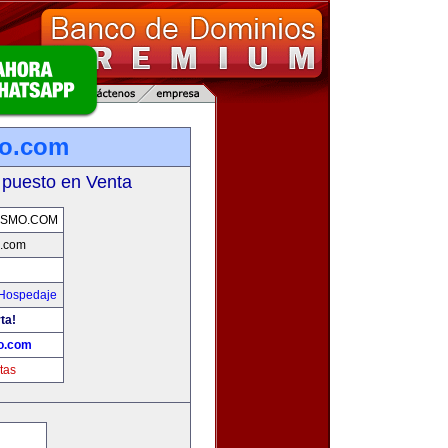
mo.com
 puesto en Venta
ISMO.COM
.com
 Hospedaje
ta!
o.com
tas