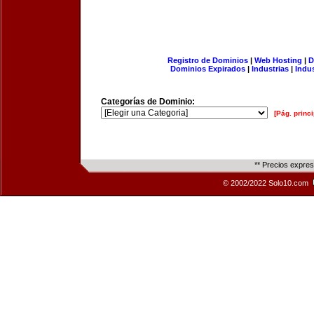
Registro de Dominios
|
Web Hosting
|
D
Dominios Expirados
|
Industrias
|
Indu
Categorías de Dominio:
[Pág. princi
** Precios expre
© 2002/2022 Solo10.com