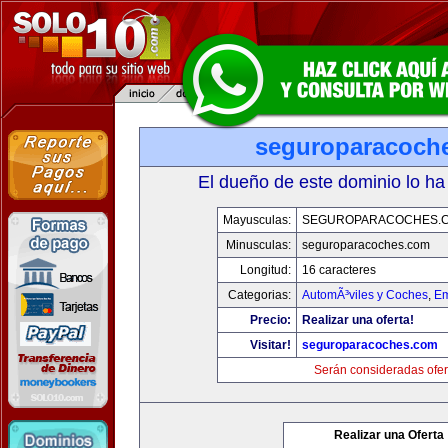
seguroparacoch
El dueño de este dominio lo ha
Mayusculas:
SEGUROPARACOCHES.
Minusculas:
seguroparacoches.com
Longitud:
16 caracteres
Categorias:
AutomÃ³viles y Coches
,
Em
Precio:
Realizar una oferta!
Visitar!
seguroparacoches.com
Serán consideradas ofer
Realizar una Oferta