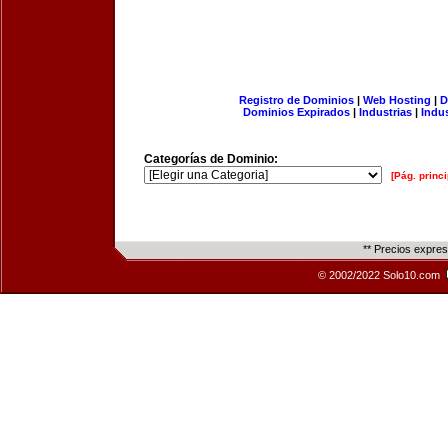
Registro de Dominios
|
Web Hosting
|
D
Dominios Expirados
|
Industrias
|
Indu
Categorías de Dominio:
[Pág. princi
** Precios expre
© 2002/2022 Solo10.com