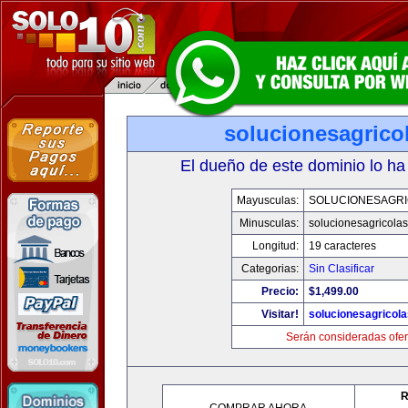
solucionesagrico
El dueño de este dominio lo ha
Mayusculas:
SOLUCIONESAGR
Minusculas:
solucionesagricola
Longitud:
19 caracteres
Categorias:
Sin Clasificar
Precio:
$1,499.00
Visitar!
solucionesagricol
Serán consideradas ofer
R