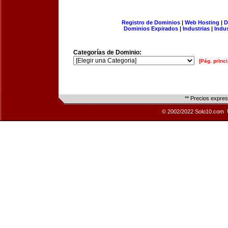
Registro de Dominios
|
Web Hosting
|
D
Dominios Expirados
|
Industrias
|
Indu
Categorías de Dominio:
[Pág. princi
** Precios expre
© 2002/2022 Solo10.com