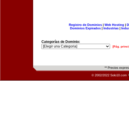
Registro de Dominios
|
Web Hosting
|
D
Dominios Expirados
|
Industrias
|
Indu
Categorías de Dominio:
[Pág. princi
** Precios expre
© 2002/2022 Solo10.com