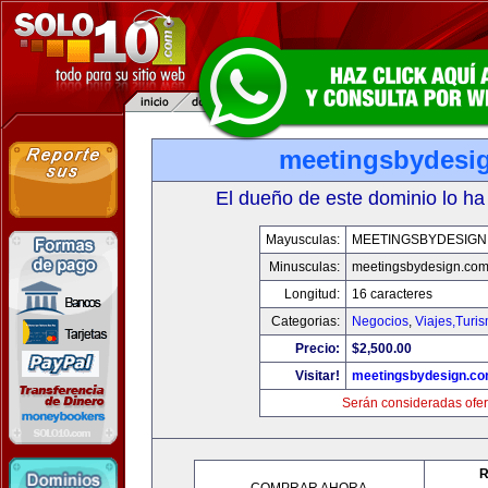
meetingsbydesi
El dueño de este dominio lo ha
Mayusculas:
MEETINGSBYDESIGN
Minusculas:
meetingsbydesign.co
Longitud:
16 caracteres
Categorias:
Negocios
,
Viajes,Turi
Precio:
$2,500.00
Visitar!
meetingsbydesign.c
Serán consideradas ofer
R