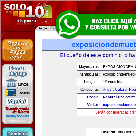
exposiciondemue
El dueño de este dominio lo ha
Mayusculas:
EXPOSICIONDEM
Minusculas:
exposiciondemuebl
Longitud:
19 caracteres
Categorias:
Artes y Cultura
,
Neg
Precio:
Realizar una oferta
Visitar!
exposiciondemueb
Serán consideradas ofer
Realizar una Oferta