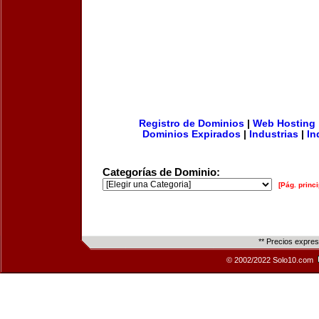
Registro de Dominios
|
Web Hosting
Dominios Expirados
|
Industrias
|
In
Categorías de Dominio:
[Pág. princi
** Precios expre
© 2002/2022 Solo10.com