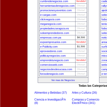
cumbredenegocios.com
Vendido!
cade
herramientasdenegocios.com
Ofertar!
rall
promocionesyeventos.com
Ofertar!
ajed
e-cargas.com
Ofertar!
sele
clicknegocio.com
Ofertar!
futb
meganegocio.com
Ofertar!
teni
propiedadeszaragoza.es
Ofertar!
futb
soloemprendedores.com
Ofertar!
sele
empresas.com.pa
$6,500
noti
expoempresarios.com
Vendido!
area
e-Publicity.com
$1,500
surf
eproveedores.com
Ofertar!
soci
politicaynegocios.com
Ofertar!
miss
emprendetunegocio.com
Vendido!
zon
comerciosweb.com
Ofertar!
webd
negociosdesdesucasa.com
Ofertar!
camp
forosdenegocio.com
Ofertar!
e-te
Ver mas de Negocios
Todas las Categoria
Alimentos y Bebidas (37)
Artes y Cultura (26)
Ciencia e InvestigaciÃ³n
Compras y Comercio
(8)
ElectrÃ³nico (341)