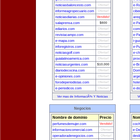
noticiasbaloncesto.com
Ofertar!
e-Ra
informeagropecuario.com
Ofertar!
cibe
noticiasdiarias.com
Vendido!
areq
salaprensa.com
$600
e-Pa
ediarios.com
Ofertar!
comu
revistacampo.com
Ofertar!
e-P
e-mapa.com
Ofertar!
i-gu
inforegistros.com
Ofertar!
e-Pu
noticiasgolf.com
Ofertar!
e-ch
guialatinoamerica.com
Ofertar!
prov
noticiasurgentes.com
$10,000
e-Br
diariodecocina.com
Ofertar!
Dom
e-opiniones.com
Ofertar!
arge
forodeperiodistas.com
Ofertar!
hote
e-periodicos.com
Ofertar!
e-do
Ver mas de InformaciÃ³n Y Noticias
V
Negocios
Nombre de dominio
Precio
Nom
perfumesdemujer.com
Vendido!
coch
informacioncomercial.com
Ofertar!
e-De
operadoradenegocios.com
Ofertar!
desl