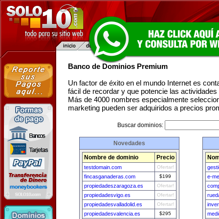
Banco de Dominios Premium
Un factor de éxito en el mundo Internet es con
fácil de recordar y que potencie las actividade
Más de 4000 nombres especialmente seleccion
marketing pueden ser adquiridos a precios pro
Buscar dominios:
Novedades
Nombre de dominio
Precio
Nom
testdomain.com
Ofertar!
gest
fincasganaderas.com
$199
e-m
propiedadeszaragoza.es
Ofertar!
com
propiedadesvigo.es
Ofertar!
rued
propiedadesvalladolid.es
Ofertar!
inve
propiedadesvalencia.es
$295
medi