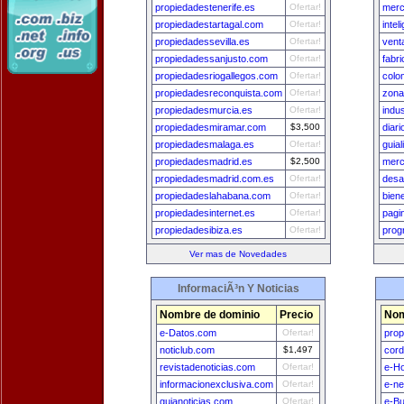
propiedadestenerife.es
Ofertar!
merc
propiedadestartagal.com
Ofertar!
inte
propiedadessevilla.es
Ofertar!
vent
propiedadessanjusto.com
Ofertar!
fabr
propiedadesriogallegos.com
Ofertar!
colo
propiedadesreconquista.com
Ofertar!
zona
propiedadesmurcia.es
Ofertar!
indu
propiedadesmiramar.com
$3,500
diar
propiedadesmalaga.es
Ofertar!
guia
propiedadesmadrid.es
$2,500
merc
propiedadesmadrid.com.es
Ofertar!
desa
propiedadeslahabana.com
Ofertar!
bien
propiedadesinternet.es
Ofertar!
pagi
propiedadesibiza.es
Ofertar!
prog
Ver mas de Novedades
InformaciÃ³n Y Noticias
Nombre de dominio
Precio
Nom
e-Datos.com
Ofertar!
prop
noticlub.com
$1,497
cord
revistadenoticias.com
Ofertar!
e-H
informacionexclusiva.com
Ofertar!
e-n
guianoticias.com
Ofertar!
e-B