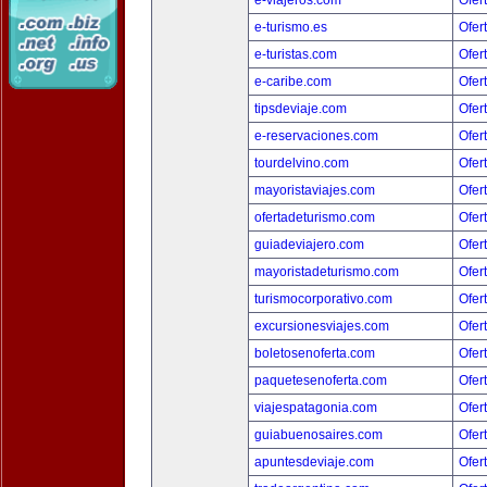
e-viajeros.com
Ofer
e-turismo.es
Ofer
e-turistas.com
Ofer
e-caribe.com
Ofer
tipsdeviaje.com
Ofer
e-reservaciones.com
Ofer
tourdelvino.com
Ofer
mayoristaviajes.com
Ofer
ofertadeturismo.com
Ofer
guiadeviajero.com
Ofer
mayoristadeturismo.com
Ofer
turismocorporativo.com
Ofer
excursionesviajes.com
Ofer
boletosenoferta.com
Ofer
paquetesenoferta.com
Ofer
viajespatagonia.com
Ofer
guiabuenosaires.com
Ofer
apuntesdeviaje.com
Ofer