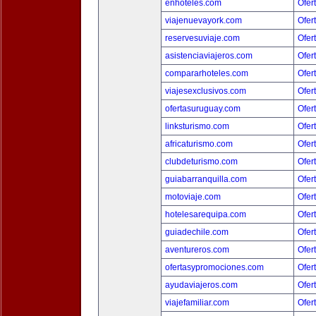
enhoteles.com
Ofer
viajenuevayork.com
Ofer
reservesuviaje.com
Ofer
asistenciaviajeros.com
Ofer
compararhoteles.com
Ofer
viajesexclusivos.com
Ofer
ofertasuruguay.com
Ofer
linksturismo.com
Ofer
africaturismo.com
Ofer
clubdeturismo.com
Ofer
guiabarranquilla.com
Ofer
motoviaje.com
Ofer
hotelesarequipa.com
Ofer
guiadechile.com
Ofer
aventureros.com
Ofer
ofertasypromociones.com
Ofer
ayudaviajeros.com
Ofer
viajefamiliar.com
Ofer