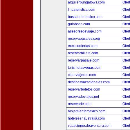
alquilerbungalows.com
Ofer
fincaturistica.com
Ofer
buscadorturistico.com
Ofer
guiabsas.com
Ofer
asesoresdeviaje.com
Ofer
reservapasajes.com
Ofer
mexicoofertas.com
Ofer
reservarbillete.com
Ofer
reservarpasaje.com
Ofer
turismolasvegas.com
Ofer
ciberviajeros.com
Ofer
destinosvacacionales.com
Ofer
reservarboletos.com
Ofer
reservadeviajes.net
Ofer
reservarte.com
Ofer
alojamientomexico.com
Ofer
hotelesenaustralia.com
Ofer
vacacionesdeaventura.com
Ofer