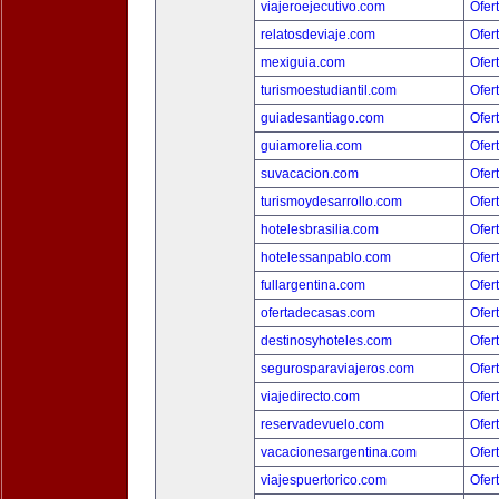
viajeroejecutivo.com
Ofer
relatosdeviaje.com
Ofer
mexiguia.com
Ofer
turismoestudiantil.com
Ofer
guiadesantiago.com
Ofer
guiamorelia.com
Ofer
suvacacion.com
Ofer
turismoydesarrollo.com
Ofer
hotelesbrasilia.com
Ofer
hotelessanpablo.com
Ofer
fullargentina.com
Ofer
ofertadecasas.com
Ofer
destinosyhoteles.com
Ofer
segurosparaviajeros.com
Ofer
viajedirecto.com
Ofer
reservadevuelo.com
Ofer
vacacionesargentina.com
Ofer
viajespuertorico.com
Ofer