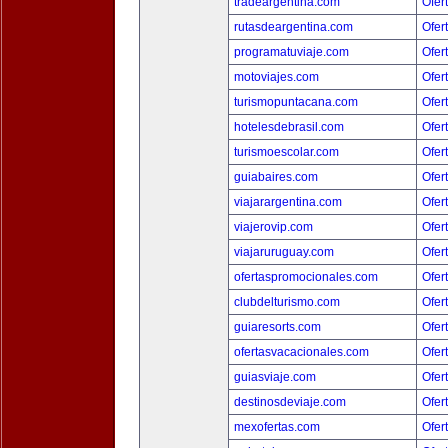
tradeargentina.com
Ofer
rutasdeargentina.com
Ofer
programatuviaje.com
Ofer
motoviajes.com
Ofer
turismopuntacana.com
Ofer
hotelesdebrasil.com
Ofer
turismoescolar.com
Ofer
guiabaires.com
Ofer
viajarargentina.com
Ofer
viajerovip.com
Ofer
viajaruruguay.com
Ofer
ofertaspromocionales.com
Ofer
clubdelturismo.com
Ofer
guiaresorts.com
Ofer
ofertasvacacionales.com
Ofer
guiasviaje.com
Ofer
destinosdeviaje.com
Ofer
mexofertas.com
Ofer