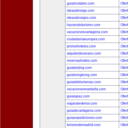
guiahostales.com
Ofer
ideasdeviaje.com
Ofer
ideasdeviajes.com
Ofer
haciendoturismo.com
Ofer
vacacionescartagena.com
Ofer
ciudadaniaeuropea.com
Ofer
promohoteles.com
Ofer
alquilerdeverano.com
Ofer
reservashoteis.com
Ofer
guiabeijing.com
Ofer
guiahongkong.com
Ofer
guiadeblumenau.com
Ofer
vacacionesmarbella.com
Ofer
guialapaz.com
Ofer
viajaralexterior.com
Ofer
guiadecartagena.com
Ofer
guiaexpediciones.com
Ofer
turismodemadrid.com
Ofer