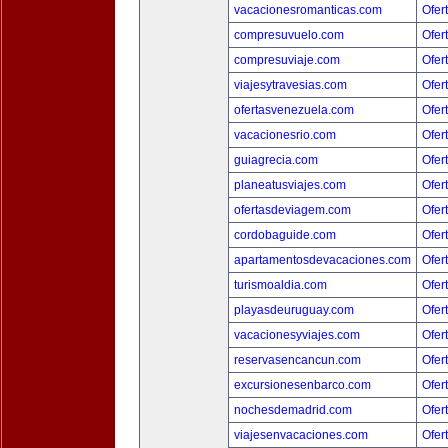
vacacionesromanticas.com
Ofer
compresuvuelo.com
Ofer
compresuviaje.com
Ofer
viajesytravesias.com
Ofer
ofertasvenezuela.com
Ofer
vacacionesrio.com
Ofer
guiagrecia.com
Ofer
planeatusviajes.com
Ofer
ofertasdeviagem.com
Ofer
cordobaguide.com
Ofer
apartamentosdevacaciones.com
Ofer
turismoaldia.com
Ofer
playasdeuruguay.com
Ofer
vacacionesyviajes.com
Ofer
reservasencancun.com
Ofer
excursionesenbarco.com
Ofer
nochesdemadrid.com
Ofer
viajesenvacaciones.com
Ofer