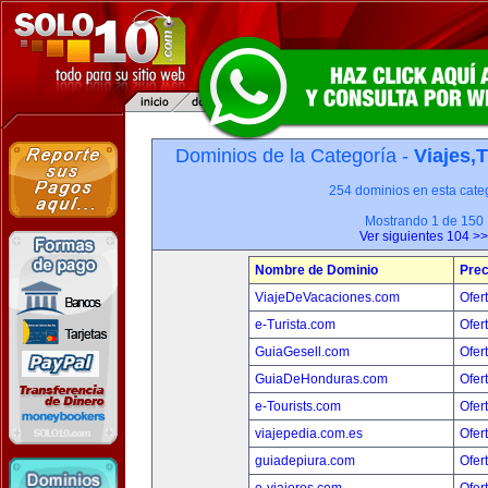
Dominios de la Categoría -
Viajes,
254 dominios en esta categ
Mostrando 1 de 150
Ver siguientes 104 >>
Nombre de Dominio
Prec
ViajeDeVacaciones.com
Ofer
e-Turista.com
Ofer
GuiaGesell.com
Ofer
GuiaDeHonduras.com
Ofer
e-Tourists.com
Ofer
viajepedia.com.es
Ofer
guiadepiura.com
Ofer